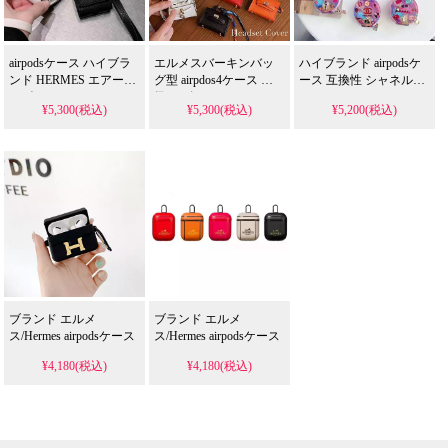
airpodsケース ハイブラ
エルメスバーキンバッ
ハイブランド airpodsケ
ンド HERMES エアーポ
グ型 airpdos4ケース 高
ース 互換性 シャネル
ッズ 4/3/2 proケース レ
級 レザー バーキンイヤ
airpods 4/3/2 proケース
¥5,300(税込)
¥5,300(税込)
¥5,200(税込)
ザー 本革 ラインストー
ホン収納ケース ストラ
ストラップ付き 落下防
ン付き キラキラ Hロゴ
ップ付き ブランド
止 LV APPLE エアポッ
エルメス Air Podsケース
airpodsケース メンズ レ
ズ 4 3 pro2ケース メンズ
スマホ ストラップ 携带
デイースおしゃれ
レディースかわいい
便利 レデイース NO.1
ブランド エルメ
ブランド エルメ
ス/Hermes airpodsケース
ス/Hermes airpodsケース
¥4,180(税込)
¥4,180(税込)