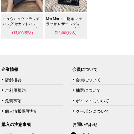
ミュウミュウ クラッチ
Miu Miu ミニ財布 マテ
バッグ セカンドバッグ
ラッセ レザー レディー
レザー レディース ブラ
ス 人気 ブラック 高级
¥15,000(税込)
¥13,800(税込)
ンド 長財布 Miumiu フ
ミュウ ミュウ コンパク
ァスナー ポーチ おしゃ
ト財布 メタルロゴ 本革
れ プレゼント
ブランド 二つ折り財布
女子 かわいい
企業情報
会員について
店舗概要
会員について
ご利用規約
抽選について
免責事項
ポイントについて
個人情報保護方針
クーポンについて
購入の注意事项
お問い合わせ