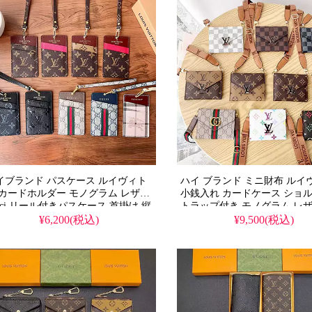
イブランド パスケース ルイヴィト
ハイ ブランド ミニ財布 ルイ
 カードホルダー モノグラム レザー
小銭入れ カードケース ショル
ucci リール付きパスケース 首掛け 縦
トラップ付き モノグラム レザー 
 社員証ケース カードケース 定期入
折り 財布 レデイース おしゃ
¥6,200(税込)
¥9,500(税込)
 メンズ レディース おしゃれ