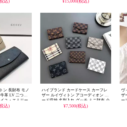
布 おしゃれ 彼氏
布 Sロック ゴールド金具
Lo
(税込)
¥15,000(税込)
すめ
リ
トン 長財布 モノ
ハイブランド カードケース カーフレ
ヴ
牛革 LV 二つ折
ザー ルイヴィトン アコーディオン カ
ザ
ォイユ・エミリー
ード収納 名刺入れ グッチ ミニ財布 小
ー
 ギフト 通販
銭入れ バーバリー コインケース レデ
ラ
(税込)
¥7,500(税込)
ィース 可愛い