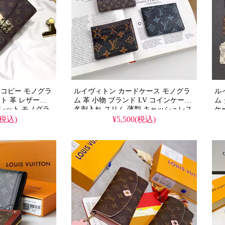
 コピー モノグラ
ルイヴィトン カードケース モノグラ
ル
ト 革 レザー
ム 革 小物 ブランド LV コインケース
ム
ウォレット モノグラ
名刺入れ スリム 薄型 キャッシュレス
ケ
ー レデイース 可
パスケース おしゃれ
ン
(税込)
¥5,500(税込)