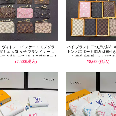
イヴィトン コインケース モノグラ
ハイ ブランド 二つ折り財布 
 ダミエ 人気 女子 ブランド カード
トン パスポート収納 財布付き
ース 名刺ケース LV ミニ財布キーリ
ラム 牛革 高級感 gucci パス
グ付き
ース スキミング防止 パスポ
¥7,500(税込)
¥8,600(税込)
ー カード入れ