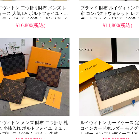
イヴィトン 二つ折り財布 メンズ レ
ブランド 財布 ルイヴィトン Pon
ィース 人気 LV ポルトフォイユ・ミ
布 コンパクトウォレット レ
ルティプル モノグラム 折り財布 ブ
ポルトフォイユ LV モノグラ
ック 高級感 オシャレ ブランド コピ
フ 折り ミニ財布
¥16,800(税込)
¥11,800(税込)
イヴィトン メンズ 財布 二つ折り 札
ルイヴィトン カードケース 
れ 小銭入れ ポルトフォイユ ミュル
コインカードホルダー モノグ
ィプル モノグラム ダミエ 牛革
レザー メンズ レデイース LV