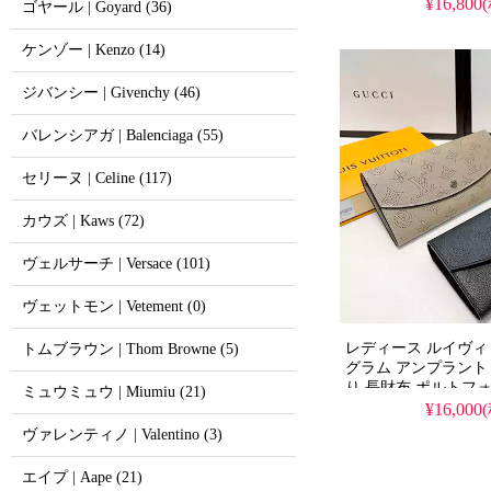
ウンドファスナー 財
¥16,800
ゴヤール | Goyard (36)
へのプレゼント おす
ケンゾー | Kenzo (14)
ジバンシー | Givenchy (46)
バレンシアガ | Balenciaga (55)
セリーヌ | Celine (117)
カウズ | Kaws (72)
ヴェルサーチ | Versace (101)
ヴェットモン | Vetement (0)
レディース ルイヴィ
トムブラウン | Thom Browne (5)
グラム アンプラント 
り 長財布 ポルトフ
ミュウミュウ | Miumiu (21)
ブランド プレゼント
¥16,000
ヴァレンティノ | Valentino (3)
エイプ | Aape (21)