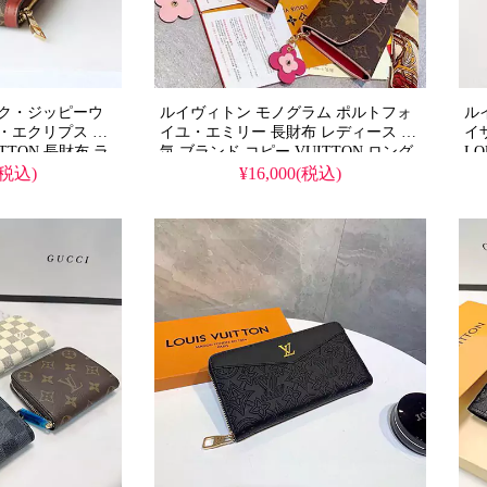
ンク・ジッピーウ
ルイヴィトン モノグラム ポルトフォ
ル
・エクリプス キ
イユ・エミリー 長財布 レディース 人
イ
ITTON 長財布 ラ
気 ブランド コピー VUITTON ロング
LO
ウォレット 中古
ル
(税込)
¥16,000(税込)