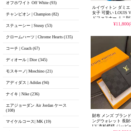
オフホワイト Off White (93)
ルイヴィトン ダミエ
女子 可愛い LOUIS 
チャンピオン | Champion (82)
ドファスナー ミニ財
レザー レディース 
¥11,800
ステューシー | Stussy (53)
クロームハーツ | Chrome Hearts (135)
コーチ | Coach (67)
ディオール | Dior (345)
モスキーノ| Moschino (21)
アディダス | Adidas (94)
ナイキ | Nike (236)
エアジョーダン Air Jordan ケース
(108)
財布 メンズ ブランド
ングウォレット 長財
マイケルコース| MK (19)
LV 市松模様 ジッピ