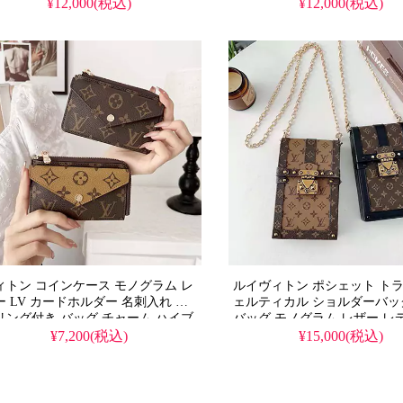
uis Vuitton コンパクト財布 薄い ス
ファスナー付き コインケース
¥12,000(税込)
¥12,000(税込)
ム ミニ 財布 ブランド 高级 偽物
れ
ィトン コインケース モノグラム レ
ルイヴィトン ポシェット トラ
ー LV カードホルダー 名刺入れ キ
ェルティカル ショルダーバッ
リング付き バッグ チャーム ハイブ
バッグ モノグラム レザー レ
ンド ミニ ウォレット 女子 人気
M67873/M63913 ブランド 
¥7,200(税込)
¥15,000(税込)
ピー 優良サイト