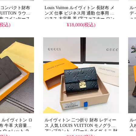
 コンパクト財布
Louis Vuitton ルイヴィトン 長財布 メ
ル
VUITTON ラウン
ンズ 仕事 ビジネス用 通勤 仕事用 ビ
デ
布 コインケース
ジネス 大容量 革 l字ファスナー ロン
ュ
プレゼント ギフト
グウォレット モノグラム ブラック
ラ
(税込)
¥18,000(税込)
ー
 ルイヴィトン ロ
ルイヴィトン 二つ折り 財布 レディー
ル
布 牛革 大容量
ス 人気 LOUIS VUITTON モノグラム
入
ー ウォレット ラ
アンプラント ノワール タイガ ミニ 財
テ