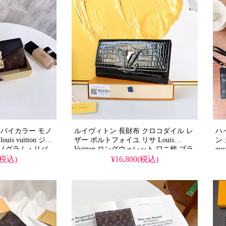
 バイカラー モノ
ルイヴィトン 長財布 クロコダイル レ
ハ
s vuitton ジッ
ザー ポルトフォイユ リサ Louis
ン
モノグラム・リバ
Vuitton ロングウォレット ワニ柄 ブラ
g
ック 高级
型
(税込)
¥16,800(税込)
れ