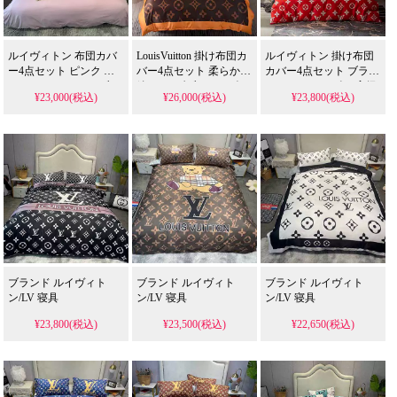
ルイヴィトン 布団カバ
LouisVuitton 掛け布団カ
ルイヴィトン 掛け布団
ー4点セット ピンク レ
バー4点セット 柔らかい
カバー4点セット ブラン
ディース かわいい ブラ
綿100% ダブルサイズ ル
ド スーパーコピー 高级
¥23,000(税込)
¥26,000(税込)
¥23,800(税込)
ンド 寝具セット 箔押し
イヴィトン ボックスシ
ヴィトン 敷き布団カバ
ロゴ LV 掛け布団カバー
ーツ 高級ホーム寝具 ブ
ー ベッドシーツ ピロー
シーツカバー 枕カバー
ランド専門店
カバー 丸洗いOK
四節適用
ブランド ルイヴィト
ブランド ルイヴィト
ブランド ルイヴィト
ン/LV 寝具
ン/LV 寝具
ン/LV 寝具
¥23,800(税込)
¥23,500(税込)
¥22,650(税込)