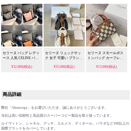
段
セリーヌ バッグ レディ
セリーヌ リュックサッ
セリーヌ スモールボス
ース 人気 CELINE バケ
ク 女子 可愛い ブランド
トンバッグ カーフレザ
ットバッグ ショルダー
CELINE ミニフォルコ
ー ミニバッグ 刺繍ロゴ
¥32,800(税込)
¥35,000(税込)
¥13,000(税込)
バッグ トリオンフ スム
バッグパック トリオン
celine 2WAYバッグ ハン
ースカーフスキン Small
フキャンバス モノグラ
ドバッグ 女子可愛い
スモール 鞄 Bag カラー4
ム柄 ホワイト ブラウン
色
商品詳細
弊社「Akusecopy」をお選びいただき、誠にありがとうございます。
当社は高い信頼性と高品質のスーパーコピー製品を取り扱っています。
ルイヴィトン、シャネル、グッチ、エルメス、ディオール
、
パラダなど100以上の
国際ブランドをカバーしています。