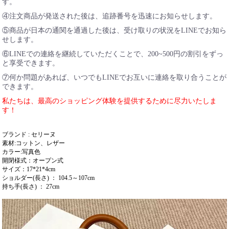
す。
④注文商品が発送された後は、追跡番号を迅速にお知らせします。
⑤商品が日本の通関を通過した後は、受け取りの状況をLINEでお知ら
せします。
⑥LINEでの連絡を継続していただくことで、200~500円の割引をずっ
と享受できます。
⑦何か問題があれば、いつでもLINEでお互いに連絡を取り合うことが
できます。
私たちは、最高のショッピング体験を提供するために尽力いたしま
す！
ブランド : セリーヌ
素材:コットン、レザー
カラー:写真色
開閉様式：オープン式
サイズ：17*21*4cm
ショルダー(長さ) ： 104.5～107cm
持ち手(長さ) ： 27cm