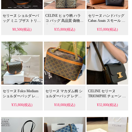
セリーヌ ショルダーバ
CELINE ヒョウ柄 ハラ
セリーヌ ハンドバッグ
ッグ ミニ ブザス トリオ
コ バッグ 高品質 偽物
Cabas Anais スモール カ
ンフキャンバス クロス
売れ筋 ブランド セリー
バ アナイス グレインド
¥8,500(税込)
¥35,800(税込)
¥35,000(税込)
ボディ ミニウォレット
ヌ ラゲージ トートバッ
カーフスキン CELINEバ
ポーチ 小物入れ
グ レディース おしゃれ
ッグ ハイ ブランド スー
送料無料
パーコピー
セリーヌ Folco Medium
セリーヌ マカダム柄 シ
CELINE セリーヌ
ショルダーバッグ レデ
ョルダーバッグ レディ
TRIOMPHE チェーン シ
ィース おしゃれ
ース おしゃれ ブランド
ョルダーバッグ クラシ
¥35,800(税込)
¥18,000(税込)
¥32,800(税込)
CELINE ファルコ ミデ
コピー Celine スモール
ック トリオンフ ミニバ
ィアムTRIOMPHE
チェーンバッグ 斜め掛
ッグ レザーブラックレ
CANVASトリオンフキ
け 人気 トリオンフバッ
ディースブランド ゴー
ャンバス
グ
ルド 金具