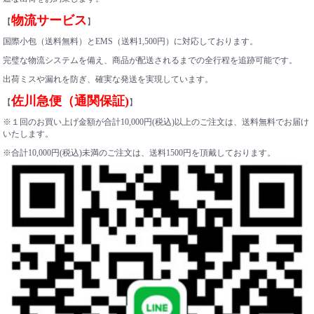
物流サービス
【
】
国際小包（送料無料）とEMS（送料1,500円）に対応しております。
完璧な物流システムを備え、商品が配送されるまでの全行程を追跡可能です。
出荷ミスや漏れを防ぎ、確実な発送を実現しています。
佐川急便（通関保証)
【
】
※１回のお買い上げ金額が合計10,000円(税込)以上のご注文は、送料無料でお届け
いたします。
※合計10,000円(税込)未満のご注文は、送料1500円を頂戴しております。