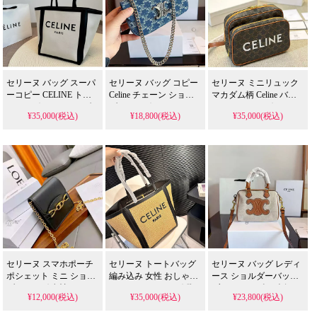
セリーヌ バッグ スーパ
セリーヌ バッグ コピー
セリーヌ ミニリュック
ーコピー CELINE トー
Celine チェーン ショル
マカダム柄 Celine バッ
トバッグ メイドイン 白
ダーバッグ トリオンフ
クパック モノグラム カ
¥35,000(税込)
¥18,800(税込)
¥35,000(税込)
黒 CABAS キャンバス
デニム柄 クロード ミニ
ーフレザー メンズ レデ
レザー レディース ブラ
バッグ レデイース ファ
イース おしゃれ
ンド
ッション
セリーヌ スマホポーチ
セリーヌ トートバッグ
セリーヌ バッグ レディ
ポシェット ミニ ショル
編み込み 女性 おしゃれ
ース ショルダーバッグ
ダーバッグ 女性ファッ
Celine ハンドバッグ 偽
ブランド コピー 人気
¥12,000(税込)
¥35,000(税込)
¥23,800(税込)
ション CELINEバッグ
物 高品質 ラフィア レザ
CELINE リオンフ スモ
小銭入れ コピー激安値
ー
ール ボストンバッグ