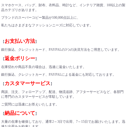
スマホケース、バッグ、財布、衣料品、時計など、インテリア雑貨
、
100以上の製
品カテゴリがあります。
ブランドのスーパーコピー製品が100,000点以上に、
私たちはさまざまなファッションニーズに対応しています。
お支払い方法
【
】
銀行振込、クレジットカード、PAYPALの3つの決済方法をご用意しています。
返金ポリシー
【
】
在庫切れや商品不良の場合は、迅速に返金いたします。
銀行振込、クレジットカード、PAYPALによる返金にも対応しております。
カスタマーサービス
【
】
商談、注文、フォローアップ、配送、物流追跡、アフターサービスなど、各部門
に専門のカスタマーサービスが常駐しています。
ご質問には迅速にお答えいたします。
納品について
【
】
大量の在庫を確保しており、通常2～3日で出荷、7～15日でお届けいたします。迅
速な出荷をお約束します。