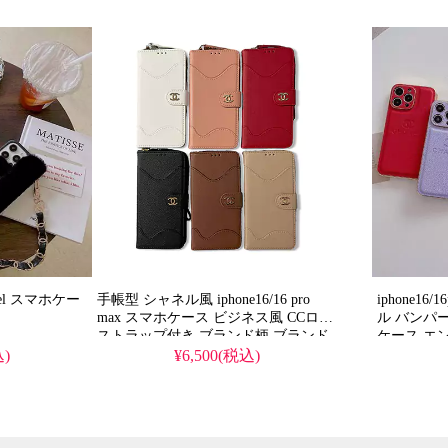
ケース ブランド
ケー
手帳型 シャネル風 iphone16/16 pro
iphone16
max スマホケース ビジネス風 CCロゴ
ル バンパー i
ストラップ付き ブランド柄 ブランド
ケース エン
iphone15/15 pro ケース 多機能
iphone1
込)
¥6,500(税込)
防止 男女