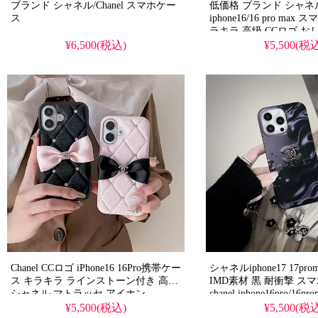
ブランド シャネル/Chanel スマホケー
低価格 ブランド シャネル 
ス
iphone16/16 pro ma
ラキラ 高级 CCロゴ お
¥6,500(税込)
¥5,500(税
Chanel CCロゴ iPhone16 16Pro携帯ケー
シャネルiphone17 17pr
ス キラキラ ラインストーン付き 高級
IMD素材 黒 耐衝撃 ス
シャネル マトラッセ アイホン
chanel iphone16pro/16
15ProMax/15ケース リボン 可愛い 多
ンド ストラップ付き レ
¥5,500(税込)
¥5,500(税