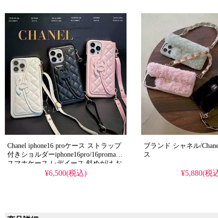
機種対応 ブランド iphoneカバー レデ
い アイフォーン 15/14
イース ファッション
おしゃれ
Chanel iphone16 proケース ストラップ
ブランド シャネル/Chanel スマホ
付きショルダーiphone16pro/16promax
ス
スマホケース レデイース 斜めがけ お
しゃれ シャネル マドモアゼル
¥6,500(税込)
¥5,880(税
iphone15pro/15plusケース カード収納
かわいい