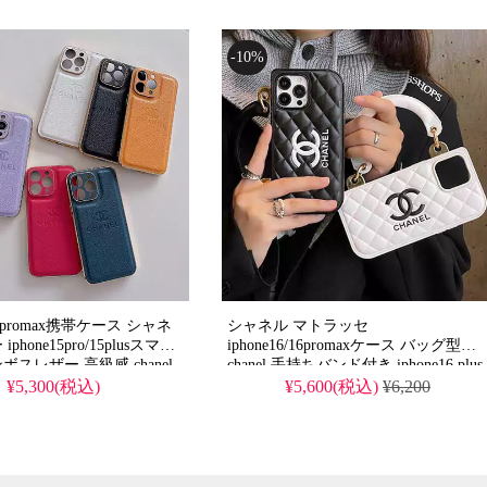
-10%
/16promax携帯ケース シャネ
シャネル マトラッセ
phone15pro/15plusスマホ
iphone16/16promaxケース バッグ型
ボスレザー 高級感 chanel
chanel 手持ちバンド付き iphone16 plus
4pro/13ケース 電気メッキ 指紋
携帯ケース ハンドル 女性愛用 ブラン
¥5,300(税込)
¥5,600(税込)
¥6,200
兼用
ド iphone15pro/14plusケース 大人 ホワ
イト ブラック おしゃれ