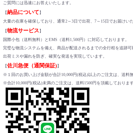
ご質問には迅速にお答えいたします。
納品について
【
】
大量の在庫を確保しており、通常2～3日で出荷、7～15日でお届け
物流サービス
【
】
国際小包（送料無料）とEMS（送料1,500円）に対応しております。
完璧な物流システムを備え、商品が配送されるまでの全行程を追跡可
出荷ミスや漏れを防ぎ、確実な発送を実現しています。
佐川急便（通関保証)
【
】
※１回のお買い上げ金額が合計10,000円(税込)以上のご注文は、送
※合計10,000円(税込)未満のご注文は、送料1500円を頂戴しておりま