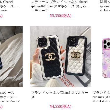
Chanel
レディース ブランド シャネル chanel
韓国 
x スマホケース キ
iphone16/16pro スマホケース おしゃれ
ipho
しゃれ
レディース
かわいい CHANEL 
ipho
込)
¥5,350(税込)
レデ
omaxケース
ブランド シャネル/Chanel スマホケー
ブランド シャ
マホケース
ス
pro ma
promaxカバー バ
性かわいい Chanel Prada iphone15/
ディース 可愛
pro ケース
込)
¥4,550(税込)