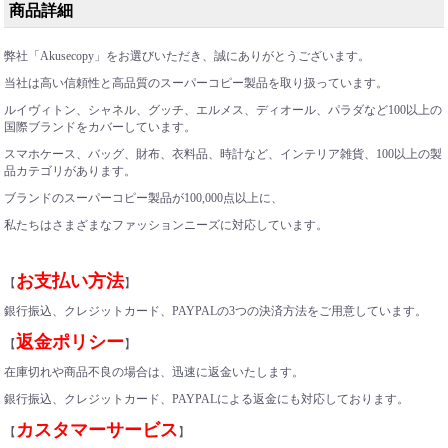
商品詳細
弊社「Akusecopy」をお選びいただき、誠にありがとうございます。
当社は高い信頼性と高品質のスーパーコピー製品を取り扱っています。
ルイヴィトン、シャネル、グッチ、エルメス、ディオール
、
パラダなど100以上の
国際ブランドをカバーしています。
スマホケース、バッグ、財布、衣料品、時計など、インテリア雑貨
、
100以上の製
品カテゴリがあります。
ブランドのスーパーコピー製品が100,000点以上に、
私たちはさまざまなファッションニーズに対応しています。
お支払い方法
【
】
銀行振込、クレジットカード、PAYPALの3つの決済方法をご用意しています。
返金ポリシー
【
】
在庫切れや商品不良の場合は、迅速に返金いたします。
銀行振込、クレジットカード、PAYPALによる返金にも対応しております。
カスタマーサービス
【
】