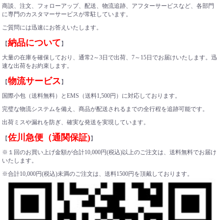
商談、注文、フォローアップ、配送、物流追跡、アフターサービスなど、各部門
に専門のカスタマーサービスが常駐しています。
ご質問には迅速にお答えいたします。
納品について
【
】
大量の在庫を確保しており、通常2～3日で出荷、7～15日でお届けいたします。迅
速な出荷をお約束します。
物流サービス
【
】
国際小包（送料無料）とEMS（送料1,500円）に対応しております。
完璧な物流システムを備え、商品が配送されるまでの全行程を追跡可能です。
出荷ミスや漏れを防ぎ、確実な発送を実現しています。
佐川急便（通関保証)
【
】
※１回のお買い上げ金額が合計10,000円(税込)以上のご注文は、送料無料でお届け
いたします。
※合計10,000円(税込)未満のご注文は、送料1500円を頂戴しております。