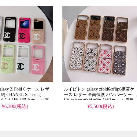
 ultraケース 手元に在庫あり
axy Z Fold 6 ケース レザ
ルイビトン galaxy zfold6/zflip6携帯ケ
 CHANEL Samsung
ース レザー 全面保護 バンパーケース
flip 6 5 4 3折り畳みケース 互
LV galaxy zfold/zflip 5/4/3ケース 電気
ィース かわいい
メッキ 擦り傷防止
¥6,300(税込)
¥5,500(税込)