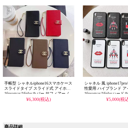
プ付き 落下防止 多機種
手帳型 シャネルiphone16スマホケース
シャネル 風 iphone17pr
スライドタイプ スライド式 アイホン
性愛用 ハイブランド 
16promax/16plusカバー サフィアーノ
16promax/16plusハ
レザー 財布型 chanel
赤い唇 口紅 chanel パロデ
¥6,300(税込)
¥5,000(税
iphone15pro/15promax 手帳ケース スト
s25/s25plusスマホケー
ラップ 落下防止 ビジネス風 ブランド
スマホケース 全機種に対応 レデイー
ス ファッション
商品詳細