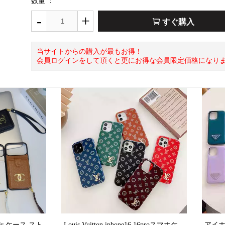
数量 ：
-
+
すぐ購入
当サイトからの購入が最もお得！
会員ログインをして頂くと更にお得な会員限定価格になり
air ケース スト
Louis Vuitton iphone16 16proスマホケ
アイホン