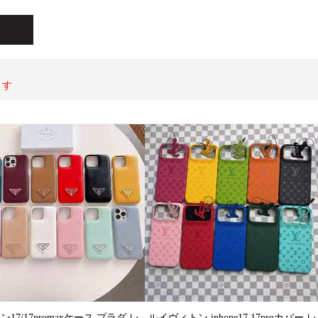
ます
17/17promaxケース プラダ レ
ルイヴィトン iphone17 17proカバー レ