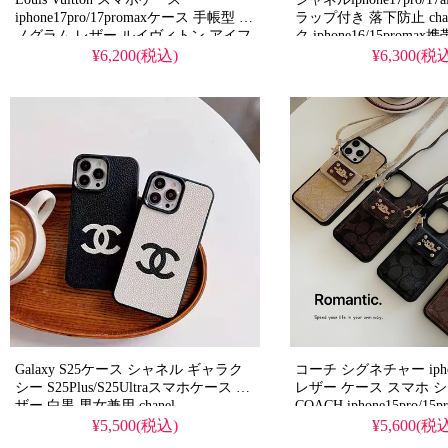
iphone17pro/17promaxケース 手帳型 モ
ラップ付き 落下防止 cha
ノグラム レザー ルイヴィトン アイフ
ク iphone16/15prom
ォン16pro/16plusケース カード収納 ス
ド収納 小銭入れ 女性用 Ga
¥6,200(税込)
¥6,300(税
トラップ付き ブランド LV Galaxy S25
s26/s26ultraレザーケ
手帳 カバー ファッション
しゃれ
Galaxy S25ケース シャネル ギャラク
コーチ シグネチャー iphone
シー S25Plus/S25Ultraスマホケース レ
レザー ケース スマホ 
ザー 白黒 男女兼用 chanel
COACH iphone15pro/1
iphone16pro/15promax携帯ケース シン
ケース 斜めがけ カード 
¥5,500(税込)
¥5,600(税
プル ファッション
イ ブランド アイホン 