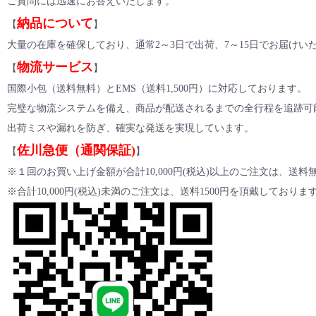
ご質問には迅速にお答えいたします。
納品について
【
】
大量の在庫を確保しており、通常2～3日で出荷、7～15日でお届け
物流サービス
【
】
国際小包（送料無料）とEMS（送料1,500円）に対応しております。
完璧な物流システムを備え、商品が配送されるまでの全行程を追跡可
出荷ミスや漏れを防ぎ、確実な発送を実現しています。
佐川急便（通関保証)
【
】
※１回のお買い上げ金額が合計10,000円(税込)以上のご注文は、送
※合計10,000円(税込)未満のご注文は、送料1500円を頂戴しておりま