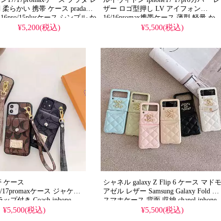
柔らかい 携帯 ケース prada
ザー ロゴ型押し LV アイフォン
e 16pro/15plusケース シンプル か
16/16promax携帯ケース 薄型 軽量 か
 有名人 ブランド ギャラクシー
っこいい galaxy s26/s26plusスマホケー
¥5,200(税込)
¥5,500(税込)
s25plusカバー 韓国 人気
ス ブランド 大人 おしゃれ
帯 ケース
シャネル galaxy Z Flip 6 ケース マド
pro/17promaxケース ジャケッ
アゼル レザー Samsung Galaxy Fold 6
ップ付き Coach iphone
スマホケース 背面 収納 chanel iphone
6/15ケース カード収納 男女兼
17pro/17promax携帯ケース 人気 おし
¥5,500(税込)
¥5,500(税込)
 ブランド ギャラクシー
ゃれ