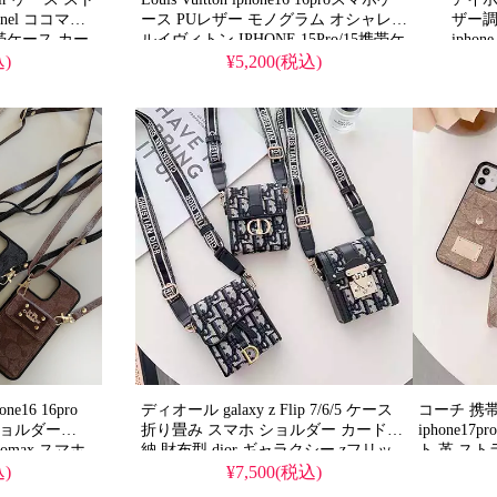
nel ココマー
ース PUレザー モノグラム オシャレ
ザー調 
ax携帯ケース カー
ルイヴィトン IPHONE 15Pro/15携帯ケ
iphon
laxy
ース かっこいい Galaxy S25/S25Ultra
わいい
込)
¥5,200(税込)
ース ブランド お
カバー ブランド 人気
s25/
16 16pro
ディオール galaxy z Flip 7/6/5 ケース
コーチ 携
ショルダー
折り畳み スマホ ショルダー カード収
iphone17
5promax スマホ
納 財布型 dior ギャラクシー zフリッ
ト 革 ストラ
背面 収納 ハ
プ スマホケース 首掛け 斜め掛け スト
16pro/1
込)
¥7,500(税込)
ケース ストラッ
ラップ付き
用 芸能人