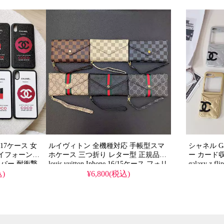
対応
S25/S25
o/17ケース 女
ルイヴィトン 全機種対応 手帳型スマ
シャネル Gal
アイフォーン
ホケース 三つ折り レター型 正規品
ー カード収納
ードカバー 耐衝撃
louis vuitton Iphone 16/15ケース フォリ
galaxy z 
ィ風 galaxy
オ 財布型 gucci galaxy s25/s24ケース
換性 レデ
込)
¥6,800(税込)
ス 送料無料
超目玉